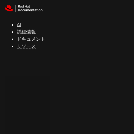
Skip to navigation
Skip to content
サ
ポ
ー
AI
ト
詳細情報
ドキュメント
リソース
コ
ン
ソ
ー
ル
開
発
者
ト
ラ