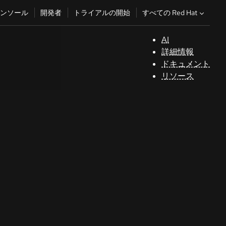
すべての Red Hat
ンソール
開発者
トライアルの開始
AI
サ
詳細情報
ポ
ドキュメント
ー
リソース
ト
コ
ン
ソ
ー
ル
開
発
者