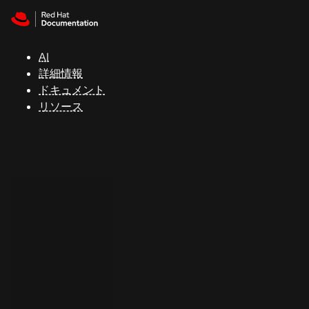
Skip to navigation
Skip to content
サ
ポ
ー
AI
ト
詳細情報
ドキュメント
リソース
コ
ン
ソ
ー
ル
開
発
者
ト
ラ