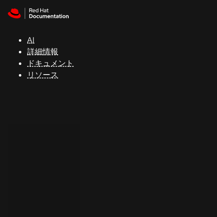
Skip to navigation
Skip to content
サ
ポ
ー
AI
ト
詳細情報
ドキュメント
リソース
コ
ン
ソ
ー
ル
開
発
者
ト
ラ