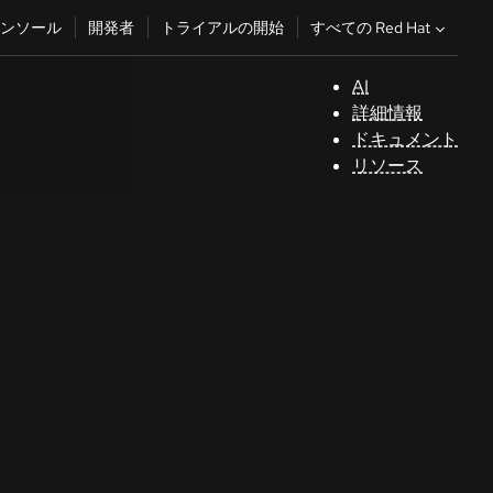
すべての Red Hat
ンソール
開発者
トライアルの開始
AI
サ
詳細情報
ポ
ドキュメント
ー
リソース
ト
コ
ン
ソ
ー
ル
開
発
者