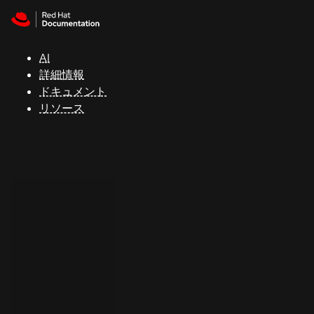
Skip to navigation
Skip to content
サ
ポ
ー
AI
ト
詳細情報
ドキュメント
リソース
コ
ン
ソ
ー
ル
開
発
者
ト
ラ