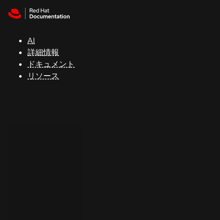
Skip to navigation
Skip to content
サ
ポ
ー
AI
ト
詳細情報
ドキュメント
リソース
コ
ン
ソ
ー
ル
開
発
者
ト
ラ