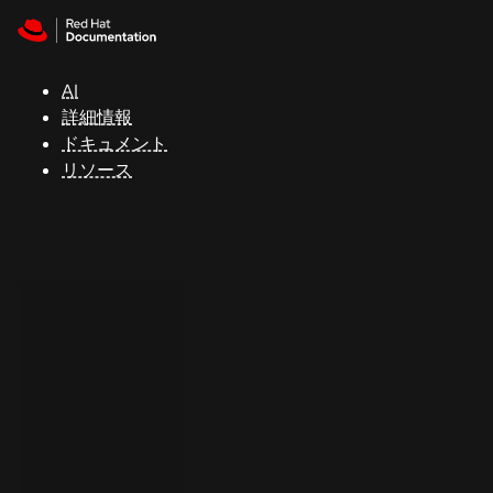
Skip to navigation
Skip to content
サ
ポ
ー
AI
ト
詳細情報
ドキュメント
リソース
コ
ン
ソ
ー
ル
開
発
者
ト
ラ