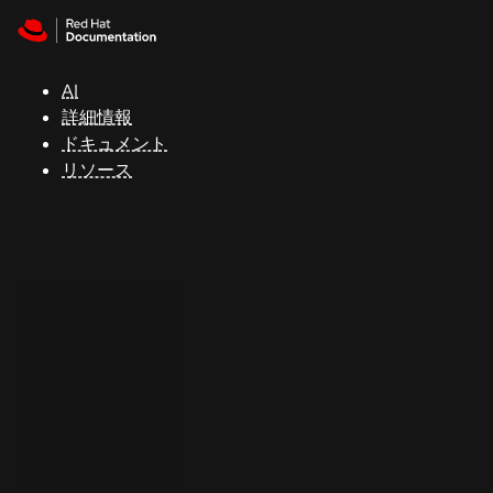
Skip to navigation
Skip to content
サ
ポ
ー
AI
ト
詳細情報
ドキュメント
リソース
コ
ン
ソ
ー
ル
開
発
者
ト
ラ