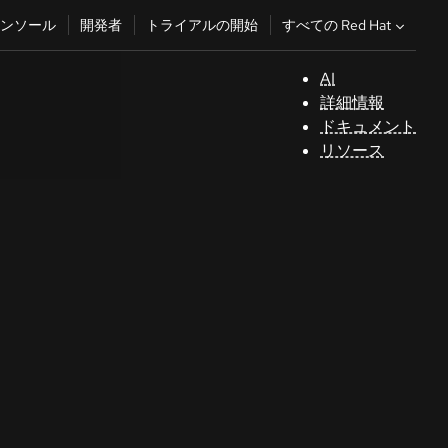
すべての Red Hat
ンソール
開発者
トライアルの開始
AI
サ
詳細情報
ポ
ドキュメント
ー
リソース
ト
コ
ン
ソ
ー
ル
開
発
者