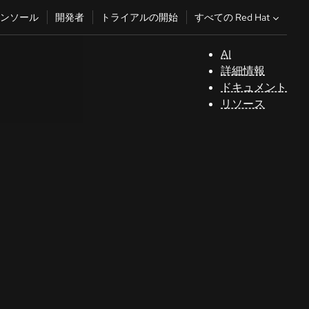
すべての Red Hat
ンソール
開発者
トライアルの開始
AI
サ
詳細情報
ポ
ドキュメント
ー
リソース
ト
コ
ン
ソ
ー
ル
開
発
者