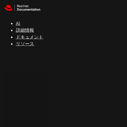
Skip to navigation
Skip to content
サ
ポ
ー
AI
ト
詳細情報
ドキュメント
リソース
コ
ン
ソ
ー
ル
開
発
者
ト
ラ