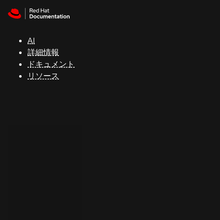
Skip to navigation
Skip to content
サ
ポ
ー
AI
ト
詳細情報
ドキュメント
リソース
コ
ン
ソ
ー
ル
開
発
者
ト
ラ