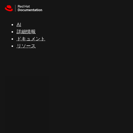
Skip to navigation
Skip to content
サ
ポ
ー
AI
ト
詳細情報
ドキュメント
リソース
コ
ン
ソ
ー
ル
開
発
者
ト
ラ