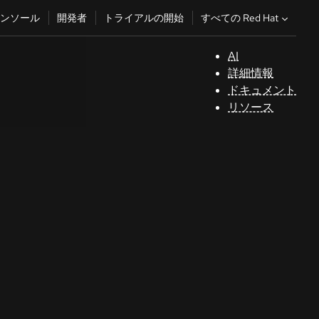
すべての Red Hat
ンソール
開発者
トライアルの開始
AI
サ
詳細情報
ポ
ドキュメント
ー
リソース
ト
コ
ン
ソ
ー
ル
開
発
者