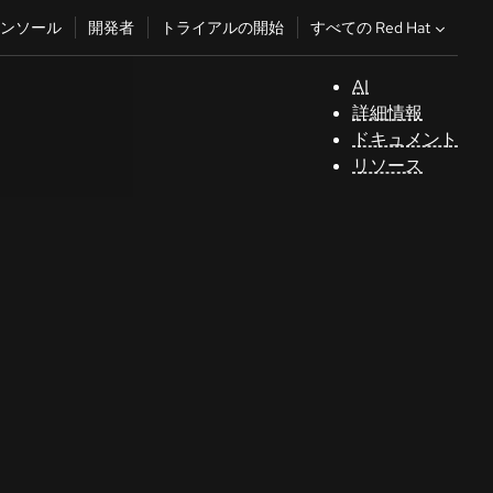
すべての Red Hat
ンソール
開発者
トライアルの開始
AI
サ
詳細情報
ポ
ドキュメント
ー
リソース
ト
コ
ン
ソ
ー
ル
開
発
者