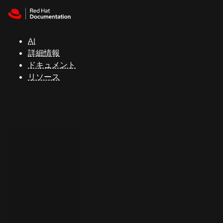
Skip to navigation
Skip to content
サ
ポ
ー
AI
ト
詳細情報
ドキュメント
リソース
コ
ン
ソ
ー
ル
開
発
者
ト
ラ