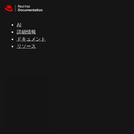
Skip to navigation
Skip to content
サ
ポ
ー
AI
ト
詳細情報
ドキュメント
リソース
コ
ン
ソ
ー
ル
開
発
者
ト
ラ