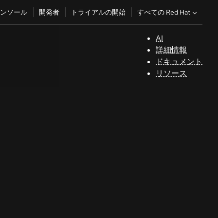
すべての Red Hat
ンソール
開発者
トライアルの開始
AI
サ
詳細情報
ポ
ドキュメント
ー
リソース
ト
コ
ン
ソ
ー
ル
開
発
者