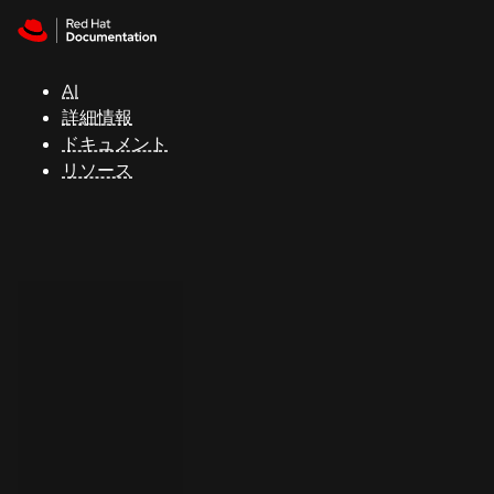
Skip to navigation
Skip to content
サ
ポ
ー
AI
ト
詳細情報
ドキュメント
リソース
コ
ン
ソ
ー
ル
開
発
者
ト
ラ