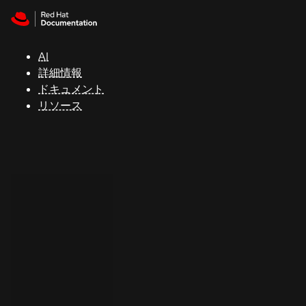
Skip to navigation
Skip to content
サ
ポ
ー
AI
ト
詳細情報
ドキュメント
リソース
コ
ン
ソ
ー
ル
開
発
者
ト
ラ