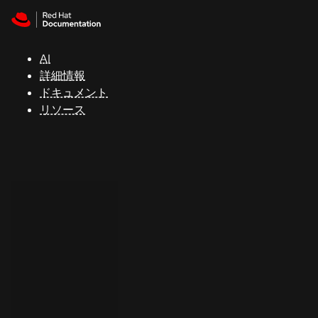
Skip to navigation
Skip to content
サ
ポ
ー
AI
ト
詳細情報
ドキュメント
リソース
コ
ン
ソ
ー
ル
開
発
者
ト
ラ