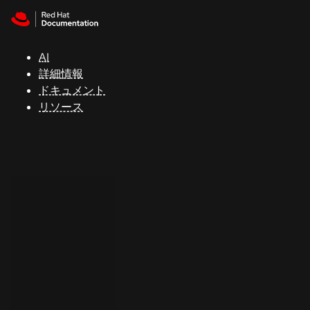
Skip to navigation
Skip to content
サ
ポ
ー
AI
ト
詳細情報
ドキュメント
リソース
コ
ン
ソ
ー
ル
開
発
者
ト
ラ