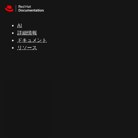
Skip to navigation
Skip to content
サ
ポ
ー
AI
ト
詳細情報
ドキュメント
リソース
コ
ン
ソ
ー
ル
開
発
者
ト
ラ