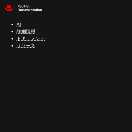
Skip to navigation
Skip to content
サ
ポ
ー
AI
ト
詳細情報
ドキュメント
リソース
コ
ン
ソ
ー
ル
開
発
者
ト
ラ