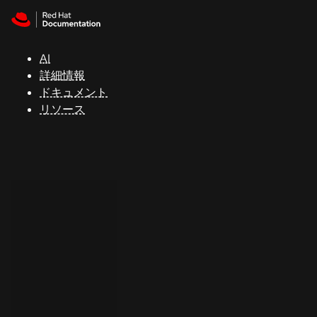
Skip to navigation
Skip to content
サ
ポ
ー
AI
ト
詳細情報
ドキュメント
リソース
コ
ン
ソ
ー
ル
開
発
者
ト
ラ