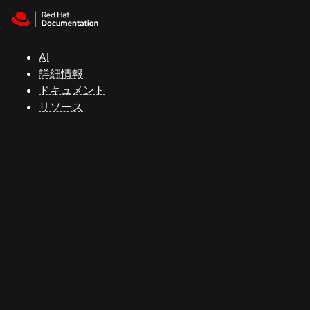
Skip to navigation
Skip to content
サ
ポ
ー
AI
ト
詳細情報
ドキュメント
リソース
コ
ン
ソ
ー
ル
開
発
者
ト
ラ