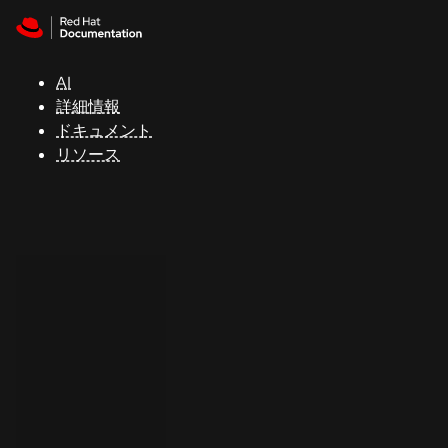
Skip to navigation
Skip to content
サ
ポ
ー
AI
ト
詳細情報
ドキュメント
リソース
コ
ン
ソ
ー
ル
開
発
者
ト
ラ