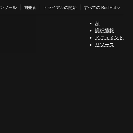
すべての Red Hat
ンソール
開発者
トライアルの開始
AI
サ
詳細情報
ポ
ドキュメント
ー
リソース
ト
コ
ン
ソ
ー
ル
開
発
者