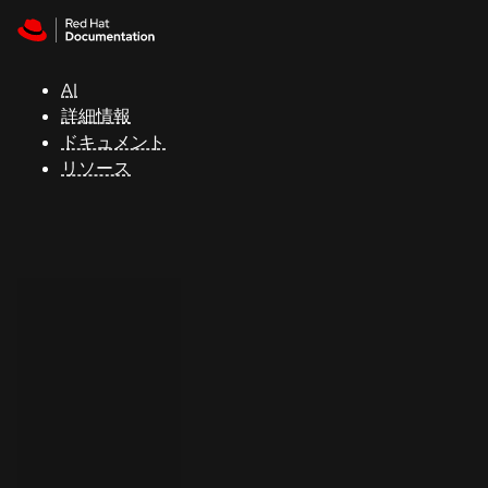
Skip to navigation
Skip to content
サ
ポ
ー
AI
ト
詳細情報
ドキュメント
リソース
コ
ン
ソ
ー
ル
開
発
者
ト
ラ