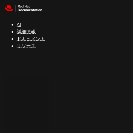
Skip to navigation
Skip to content
サ
ポ
ー
AI
ト
詳細情報
ドキュメント
リソース
コ
ン
ソ
ー
ル
開
発
者
ト
ラ