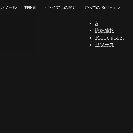
すべての Red Hat
ンソール
開発者
トライアルの開始
AI
サ
詳細情報
ポ
ドキュメント
ー
リソース
ト
コ
ン
ソ
ー
ル
開
発
者