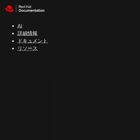
Skip to navigation
Skip to content
サ
ポ
ー
AI
ト
詳細情報
ドキュメント
リソース
コ
ン
ソ
ー
ル
開
発
者
ト
ラ