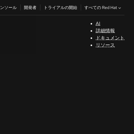
すべての Red Hat
ンソール
開発者
トライアルの開始
AI
サ
詳細情報
ポ
ドキュメント
ー
リソース
ト
コ
ン
ソ
ー
ル
開
発
者