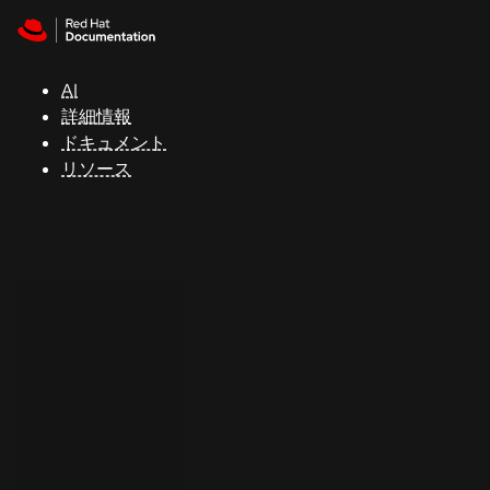
Skip to navigation
Skip to content
サ
ポ
ー
AI
ト
詳細情報
ドキュメント
リソース
コ
ン
ソ
ー
ル
開
発
者
ト
ラ