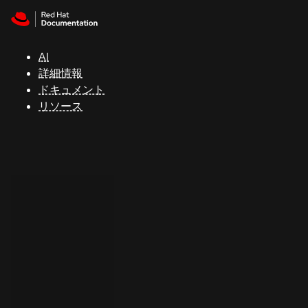
Skip to navigation
Skip to content
サ
ポ
ー
AI
ト
詳細情報
ドキュメント
リソース
コ
ン
ソ
ー
ル
開
発
者
ト
ラ