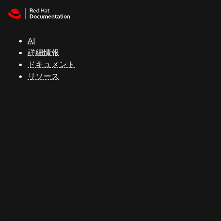
Skip to navigation
Skip to content
サ
ポ
ー
AI
ト
詳細情報
ドキュメント
リソース
コ
ン
ソ
ー
ル
開
発
者
ト
ラ