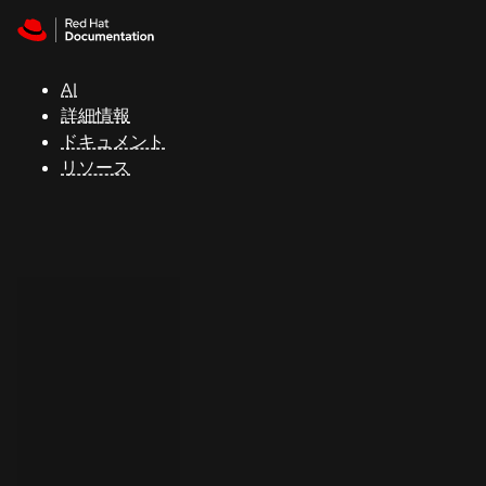
Skip to navigation
Skip to content
サ
ポ
ー
AI
ト
詳細情報
ドキュメント
リソース
コ
ン
ソ
ー
ル
開
発
者
ト
ラ