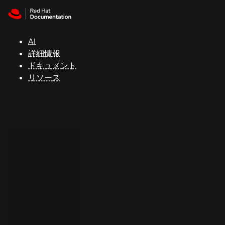
Skip to navigation
Skip to content
サ
ポ
ー
AI
ト
詳細情報
ドキュメント
リソース
コ
ン
ソ
ー
ル
開
発
者
ト
ラ