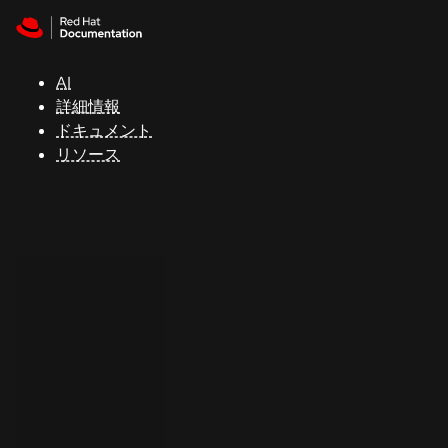
Skip to navigation
Skip to content
サ
ポ
ー
AI
ト
詳細情報
ドキュメント
リソース
コ
ン
ソ
ー
ル
開
発
者
ト
ラ