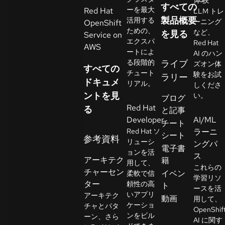
すべての
イ
ーを最大
Red Hat
LLM トレ
ア
製品概要
活用する
ーニング
OpenShift
ための、
ル
など、
を見る
Service on
エクスパ
Red Hat
の
AWS
ートによ
AI のハン
開
る段階的
ライブ
ズオン体
すべての
始
チュート
験をお試
ラリー
ドキュメ
リアル。
しくださ
ントを見
お
い。
ブログ
Red Hat
問
る
と記事
Developer
AI/ML
い
チート
Red Hat ソ
ラーニ
合
シート
参考資料
リューシ
ングパ
わ
言
電子書
ョンを活
語
ス
せ
アーキテク
籍
用して、
の
これらの
チャーセン
イベン
柔軟で信
選
学習リソ
ター
頼性の高
ト
択
ースを活
いアプリ
アーキテク
動画
用して、
ケーショ
チャとパタ
OpenShif
ンをビル
ーン、さら
AI に関す