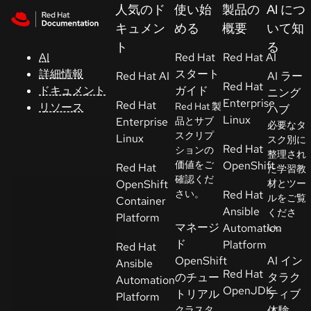
Skip to navigation
Skip to content
人気のド
使い始
製品の
AI につ
サ
キュメン
める
概要
いて知
ポ
ト
る
ー
AI
Red Hat
Red Hat AI
ト
詳細情報
スタート
Red Hat AI
AI ラー
Red Hat
ドキュメント
ガイド
ニング
Enterprise
Red Hat
リソース
Red Hat 製
ハブ
コ
Linux
Enterprise
品とサブ
必要なタ
ン
スクリプ
Linux
スク別に
ソ
Red Hat
ションの
整理され
ー
価値をご
OpenShift
Red Hat
た学習教
ル
確認くだ
OpenShift
材とツー
さい。
Red Hat
ルをご覧
Container
Ansible
くださ
開
Platform
マネージ
Automation
い。
発
ド
Platform
Red Hat
者
OpenShift
AI イン
Ansible
Red Hat
のチュー
タラク
Automation
ト
OpenJDK
トリアル
ティブ
Platform
ラ
クラスタ
体験