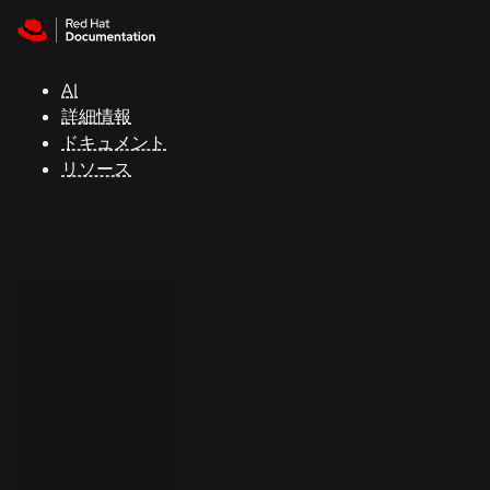
Skip to navigation
Skip to content
サ
ポ
ー
AI
ト
詳細情報
ドキュメント
リソース
コ
ン
ソ
ー
ル
開
発
者
ト
ラ