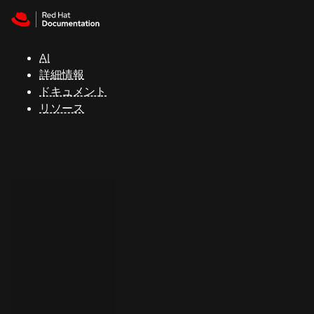
Skip to navigation
Skip to content
サ
ポ
ー
AI
ト
詳細情報
ドキュメント
リソース
コ
ン
ソ
ー
ル
開
発
者
ト
ラ