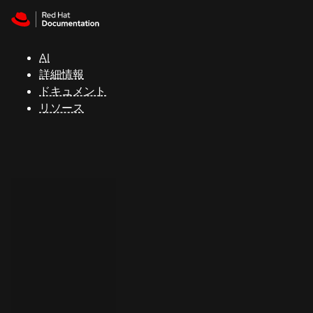
Skip to navigation
Skip to content
サ
ポ
ー
AI
ト
詳細情報
ドキュメント
リソース
コ
ン
ソ
ー
ル
開
発
者
ト
ラ