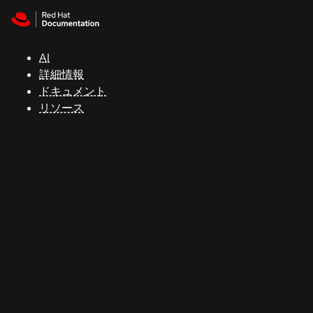
Skip to navigation
Skip to content
サ
ポ
ー
AI
ト
詳細情報
ドキュメント
リソース
コ
ン
ソ
ー
ル
開
発
者
ト
ラ