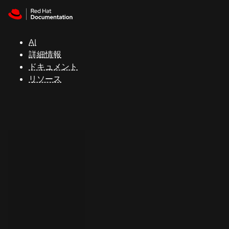
Skip to navigation
Skip to content
サ
ポ
ー
AI
ト
詳細情報
ドキュメント
リソース
コ
ン
ソ
ー
ル
開
発
者
ト
ラ