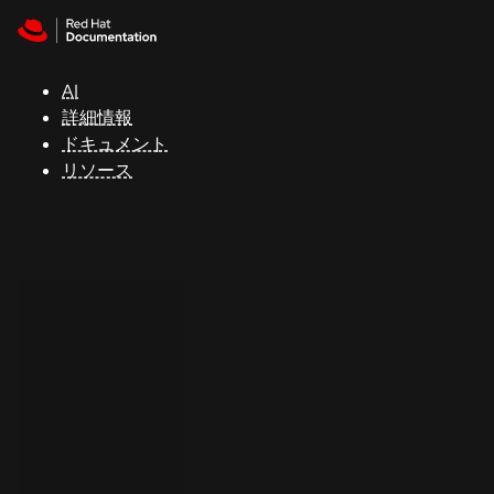
Skip to navigation
Skip to content
サ
ポ
ー
AI
ト
詳細情報
ドキュメント
リソース
コ
ン
ソ
ー
ル
開
発
者
ト
ラ