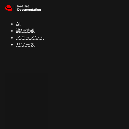
Skip to navigation
Skip to content
サ
ポ
ー
AI
ト
詳細情報
ドキュメント
リソース
コ
ン
ソ
ー
ル
開
発
者
ト
ラ