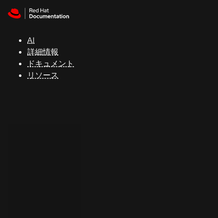
Skip to navigation
Skip to content
サ
ポ
ー
AI
ト
詳細情報
ドキュメント
リソース
コ
ン
ソ
ー
ル
開
発
者
ト
ラ