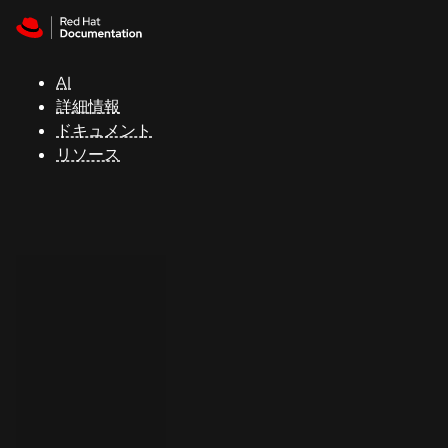
Skip to navigation
Skip to content
サ
ポ
ー
AI
ト
詳細情報
ドキュメント
リソース
コ
ン
ソ
ー
ル
開
発
者
ト
ラ